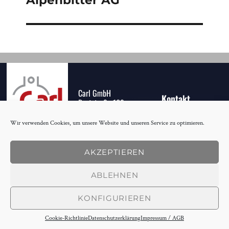
Carl GmbH
Kontakt
Poststraße 109
Kontakt
D-73054 Eislingen
Datenschutzerklärung
Wir verwenden Cookies, um unsere Website und unseren Service zu optimieren.
Impressum / AGB
Fon +49 (0) 7161 -
97 83 - 0
AKZEPTIEREN
Fax +49 (0) 7161 -
97 83 21
ABLEHNEN
info[at]carl.info
KONFIGURIEREN
Cookie-Richtlinie
Datenschutzerklärung
Impressum / AGB