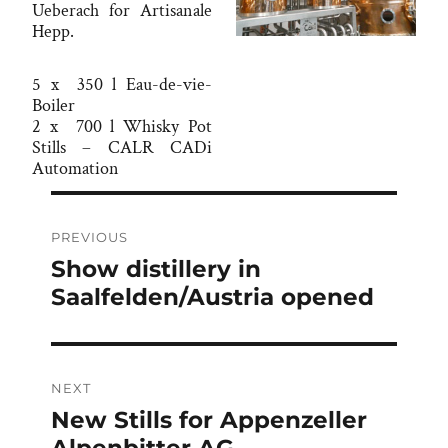
Ueberach for Artisanale
Hepp.
5 x 350 l Eau-de-vie-
Boiler
2 x 700 l Whisky Pot
Stills – CALR CADi
Automation
Post
navigation
PREVIOUS
Previous
Show distillery in
post:
Saalfelden/Austria opened
NEXT
Next
New Stills for Appenzeller
post:
Alpenbitter AG